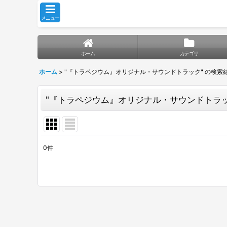
メニュー
ホーム
カテゴリ
ホーム
>
"『トラペジウム』オリジナル・サウンドトラック"
の
検索
"『トラペジウム』オリジナル・サウンドトラッ
0
件
商品検索
:
表示数
:
並び順
: