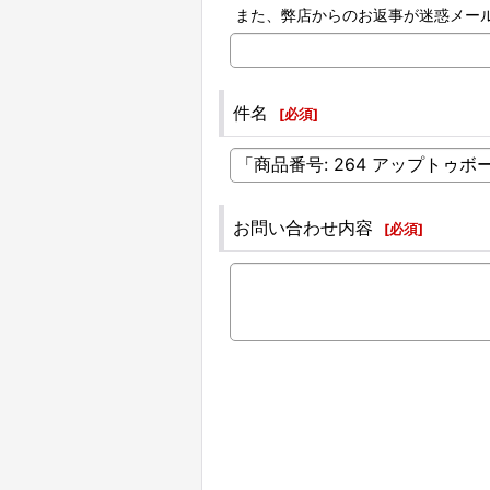
また、弊店からのお返事が迷惑メー
件名
[
必須
]
お問い合わせ内容
[
必須
]