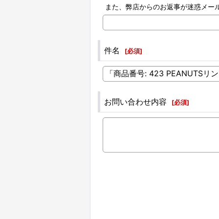
また、弊店からのお返事が迷惑メー
件名
[
必須
]
お問い合わせ内容
[
必須
]