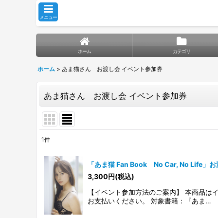
メニュー
ホーム
カテゴリ
ホーム
>
あま猫さん お渡し会 イベント参加券
あま猫さん お渡し会 イベント参加券
1
件
表示数
:
「あま猫 Fan Book No Car, No Li
並び順
:
3,300
円
(税込)
【イベント参加方法のご案内】 本商品は
お支払いください。 対象書籍：『あま…