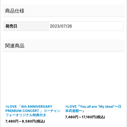
商品仕様
発売日
2023/07/26
関連商品
=LOVE 「4th ANNIVERSARY
=LOVE『You all are “My ideal”〜日
PREMIUM CONCERT 」コーチャン
本武道館〜』
フォーオリジナル特典付き
7,480
円
～17,160
円
(税込)
7,480
円
～8,580
円
(税込)