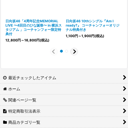
日向坂46「4周年記念MEMORIAL
日向坂46 10thシングル『Am I
LIVE 〜4回目のひな誕祭〜 in 横浜ス
ready?』 コーチャンフォーオリジ
タジアム 」コーチャンフォー限定特
ナル特典付き
典付
1,100
円
～1,900
円
(税込)
12,800
円
～16,800
円
(税込)
最近チェックしたアイテム
ホーム
関連ページ一覧
特定商取引法表示
商品カテゴリ一覧