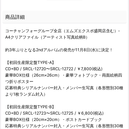
商品詳細
コーチャンフォーグループ全店（エムズエクスポ盛岡店含む）-
A4クリアファイル（アーティスト写真絵柄B）
約3年ぶりとなる2ndアルバムの発売が11月8日(水)に決定！
【初回生産限定盤TYPE-A】
CD+BD / SRCL-12720〜SRCL-12722 / ￥7,800(税込)
豪華BOX仕様（26cm×26cm）・豪華フォトブック・両面絵柄四
つ折りポスター
応募特典シリアルナンバー封入・メンバー生写真（各形態別30種
より1枚ランダム封入）
【初回生産限定盤TYPE-B】
CD+BD / SRCL-12723〜SRCL-12725 / ￥6,800(税込)
豪華BOX仕様（20cm×20cm）・ポストカードブック
応募特典シリアルナンバー封入・メンバー生写真（各形態別30種