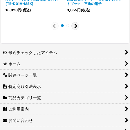
[
TE-D01V-MSK
]
トブック「三角の硝子」
18,920
円
(税込)
3,055
円
(税込)
1
最近チェックしたアイテム
ホーム
関連ページ一覧
特定商取引法表示
商品カテゴリ一覧
ご利用案内
お問い合わせ