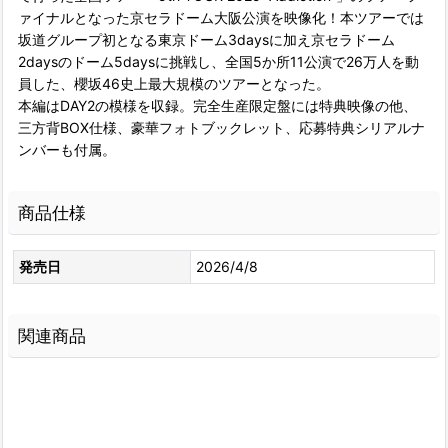
ァイナルとなった京セラドーム大阪公演を映像化！本ツアーでは
坂道グループ初となる東京ドーム3daysに加え京セラドーム
2daysのドーム5daysに挑戦し、全国5か所11公演で26万人を動
員した、櫻坂46史上最大規模のツアーとなった。
本編はDAY2の模様を収録。完全生産限定盤には特典映像の他、
三方背BOX仕様、豪華フォトブックレット、応募特典シリアルナ
ンバーも付属。
商品仕様
発売日
2026/4/8
関連商品