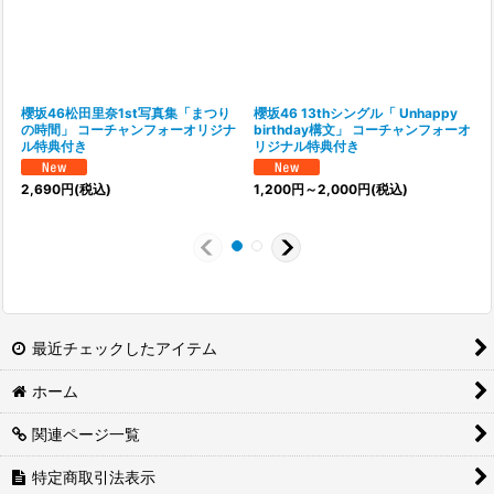
櫻坂46松田里奈1st写真集「まつり
櫻坂46 13thシングル「 Unhappy
の時間」 コーチャンフォーオリジナ
birthday構文」 コーチャンフォーオ
ル特典付き
リジナル特典付き
2,690
円
(税込)
1,200
円
～2,000
円
(税込)
1
最近チェックしたアイテム
ホーム
関連ページ一覧
特定商取引法表示