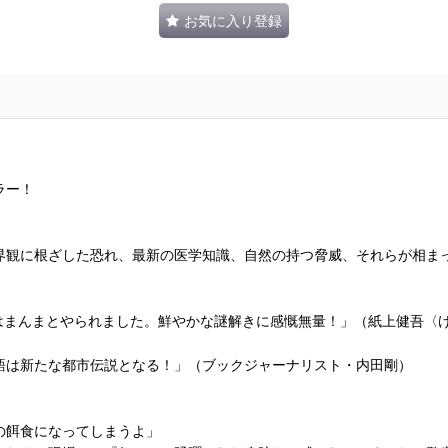
お気に入り登録
ラー！
界観に根ざした恐れ、最新の医学知識、自然の持つ脅威、それらが相ま
はまんまとやられました。鮮やかな謎解きに感慨無量！」（紙上健吾〈
語は新たな都市伝説となる！」（ブックジャーナリスト・内田剛）
の餌食になってしまうよ」