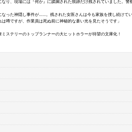
になり、現場には『何か』に蹂躙された痕跡だけ残されていました。警
になった神隠し事件が……。残された女医さんは今も家族を捜し続けて
れは噂ですが、作業員は死ぬ前に神秘的な蒼い光を見たそうです」
療ミステリーのトップランナーの大ヒットホラーが待望の文庫化！