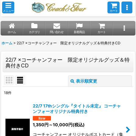
メニュー
カート
ホーム
カテゴリ
問い合わせ
新着商品
カート
ホーム
>
22/7 ×コーチャンフォー 限定オリジナルグッズ＆特典付きCD
22/7 ×コーチャンフォー 限定オリジナルグッズ＆特
典付きCD
表示順変更
閉じる
18
件
表示数
:
22/7 17thシングル『タイトル未定』 コーチャ
ンフォーオリジナル特典付き
並び順
:
1,350
円
～10,000
円
(税込)
絞り込む
コーチャンフォー オリジナルポストカード（集