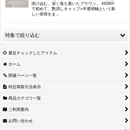
溶け込む、深く落ち着いたブラウン。 KERRY
で初めて、艶消しキャップ×半透明軸という新
しい表情をま…
特集で絞り込む
コーチャンフォー限定特典付き商品
最近チェックしたアイテム
ホーム
コーチャンフォーマルシェオリジナル商品
関連ページ一覧
コーチャンフォー限定商品
特定商取引法表示
佐藤優樹さん関連商品
商品カテゴリ一覧
ふみさん限定グッズ
ご利用案内
みおりんイベント参加券
お問い合わせ
コーチャンフォー限定サイン入り商品