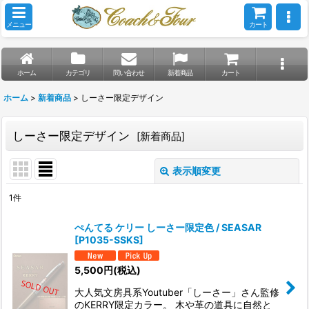
メニュー
カート
ホーム
カテゴリ
問い合わせ
新着商品
カート
ホーム
>
新着商品
>
しーさー限定デザイン
しーさー限定デザイン
[
新着商品
]
表示順変更
閉じる
1
件
表示数
:
ぺんてる ケリー しーさー限定色 / SEASAR
[
P1035-SSKS
]
並び順
:
5,500
円
(税込)
絞り込む
大人気文房具系Youtuber「しーさー」さん監修
のKERRY限定カラー。 木や革の道具に自然と