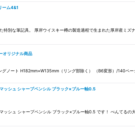
リーム4&1
た特別な筆記具。 厚岸ウイスキー樽の製造過程で生まれた厚岸産ミズ
ォーオリジナル商品
グノート H182mm×W135mm（リング部除く） （B6変形）/140ペ
ッシュ シャープペンシル ブラック×ブルー軸0.5
ッシュ シャープペンシル ブラック×ブルー軸0.5 です！ ぺんてる