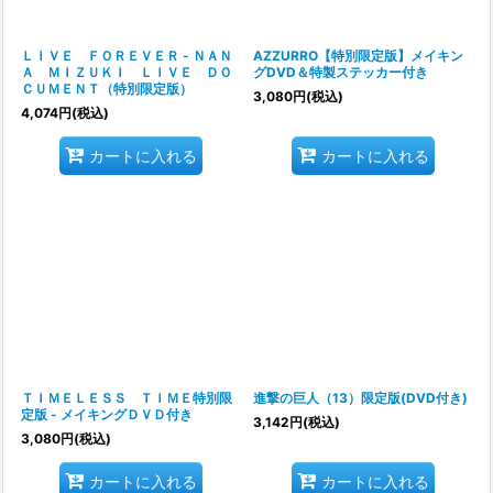
ＬＩＶＥ ＦＯＲＥＶＥＲ - ＮＡＮ
AZZURRO【特別限定版】メイキン
Ａ ＭＩＺＵＫＩ ＬＩＶＥ ＤＯ
グDVD＆特製ステッカー付き
ＣＵＭＥＮＴ（特別限定版）
3,080
円
(税込)
4,074
円
(税込)
カートに入れる
カートに入れる
ＴＩＭＥＬＥＳＳ ＴＩＭＥ特別限
進撃の巨人（13）限定版(DVD付き)
定版 - メイキングＤＶＤ付き
3,142
円
(税込)
3,080
円
(税込)
カートに入れる
カートに入れる