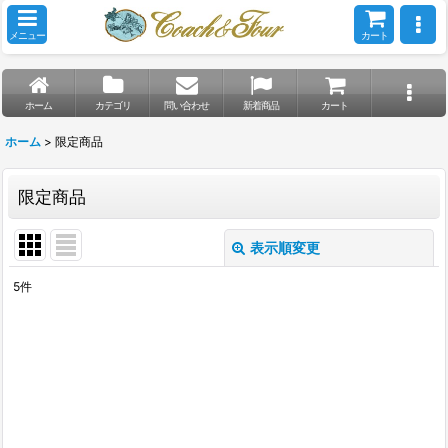
メニュー
カート
ホーム
カテゴリ
問い合わせ
新着商品
カート
ホーム
>
限定商品
限定商品
表示順変更
閉じる
5
件
表示数
:
並び順
:
絞り込む