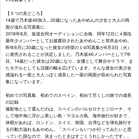
【５つの見どころ】
14歳で乃木坂46加入…20歳になったあやめんの少女と大人の両
面が溢れる写真集に
2018年8月、坂道合同オーディションに合格、同年12月に４期生
最年少メンバーとしてお披露目されたあやめんこと筒井あやめ。
昨年6月に20歳になった彼女の待望の１st写真集が6月3日（火）
に発売されることが決定しました。乃木坂46メンバーとして7年
目、14歳だった彼女は20歳になり、女優として舞台やドラマ、ま
たモデルとしても活躍の幅を広げています。そんな彼女の美少女
感溢れる一面と大人っぽく成長した一面の両面が収められた写真
集になっています。
初めての写真集、初めてのスペイン、初めて尽くしの旅での成長
の記録
撮影地として選んだのは、スペインのバルセロナとジローナ、そ
して地中海に浮かぶ美しい島・マヨルカ島。海外旅行が好きで、
休暇があれば、ロンドン、スイス、韓国、台湾などを弾丸旅行す
る行動力溢れるあやめん。「スペインもいつか行ってみたいと思
っていた国なので、決まったときはすごくうれしかったです」。