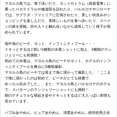
マヨルカ島では、海で泳いだり、ヨットやトラム（路面電車）に
乗ったりカテドラルや修道院を訪れたり、バルセロナやジローナ
では、サグラダ・ファミリアに圧倒されたり、美しい街並みやシ
ョッピングを楽しんだり、美味しいものを食べ歩いたり、スペイ
ンの旅を堪能。街や人々と触れ合いながら成長していく様子が収
められています。
地中海のビーチ、ヨット、インフィニティプール・・・
ドキッとするほど眩い5種類の水着ショットに加え、3種類のラン
ジェリーにも初挑戦！
初めての水着は、マヨルカ島のビーチやヨット、ホテルのインフ
ィニティプールを舞台に5種類撮影。
マヨルカ島のビーチでは肩まで海に浸かって撮影した。「ここま
で海に浸かったのは初めて。ビーチがとても綺麗で、
めっちゃ好みでした」。また、マヨルカ島とバルセロナのホテル
で、３パターンのランジェリーショットにも挑戦！
朝のナチュラルな寝起き姿やドキッとするほど大人っぽい表情も
見せています。
バブみあやめん、ピュアあやめん、清楚あやめん…絶対的美少女