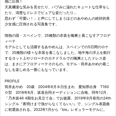
感に圧倒！
天真爛漫な笑みを見せたり、バブみに溢れたキュートな仕草をし
たり、清楚なドレスでピュアな姿だったり…
思わず「可愛い！」と声にしてしまうほどのあやめんの絶対的美
少女感に圧倒される写真集です。
情熱の国・スペインで、25種類の衣装を颯爽と着こなすアフロデ
ィーテ
モデルとしても活躍するあやめんは、スペインでの5日間のロケ
で、25種類の様々な衣装を着こなしました。地中海の洋上を航行
するヨット上やジローナのカテドラルでの颯爽としたドレス姿
は、まさにアフロディーテそのもの。モデル・筒井あやめの着こ
なしを楽しめる一冊にもなっています。
PROFILE
筒井あやめ 20歳 2004年6月８日生まれ 愛知県出身 T160
Ｏ型 2018年8月、坂道合同オーディションに合格。同年12月、
「乃木坂46 4期生お見立て会」でお披露。2019年9月発売の24th
シングル『夜明けまで強がらなくてもいい』で、シングル表題曲
に初選抜される。2022年1月から『bis』レギュラーモデルに。