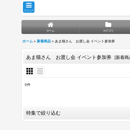
メニュー
ホーム
カテゴリ
ホーム
>
新着商品
>
あま猫さん お渡し会 イベント参加券
あま猫さん お渡し会 イベント参加券
[
新着商
0
件
表示数
:
並び順
:
特集で絞り込む