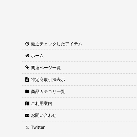
コーチャンフォー限定特典付き商品
コーチャンフォーマルシェオリジナル商品
コーチャンフォー限定商品
佐藤優樹さん関連商品
最近チェックしたアイテム
ふみさん限定グッズ
ホーム
みおりんイベント参加券
関連ページ一覧
コーチャンフォー限定サイン入り商品
特定商取引法表示
商品カテゴリ一覧
22/7 ×コーチャンフォー 限定オリジナルグッズ＆特典
ご利用案内
コーチャンフォーイメージキャラクター 藤嶌果歩さん
お問い合わせ
【送料無料】
Twitter
『ゴールデンカムイ』ブックカバー付き商品