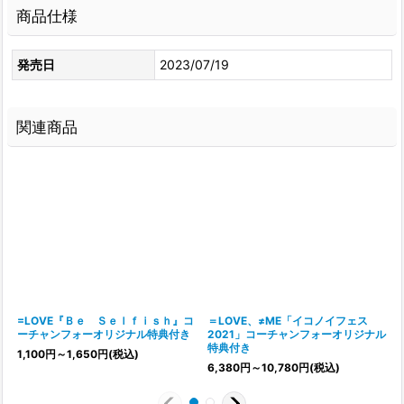
商品仕様
発売日
2023/07/19
関連商品
=LOVE『Ｂｅ Ｓｅｌｆｉｓｈ』コ
＝LOVE、≠ME「イコノイフェス
ーチャンフォーオリジナル特典付き
2021」コーチャンフォーオリジナル
特典付き
1,100
円
～1,650
円
(税込)
6,380
円
～10,780
円
(税込)
7