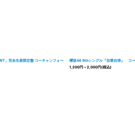
 CONCERT」完全生産限定盤 コーチャンフォー
櫻坂46 9thシングル『自業自得』 
1,200
円
～2,000
円
(税込)