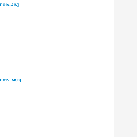
-D01v-AIN
]
-D01V-MSK
]