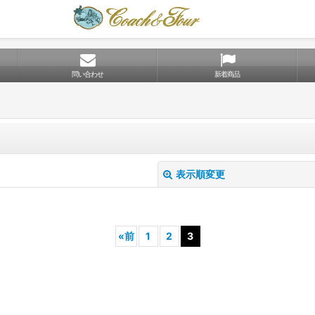
問い合わせ
新着商品
表示順変更
«
前
1
2
3
絞り込む