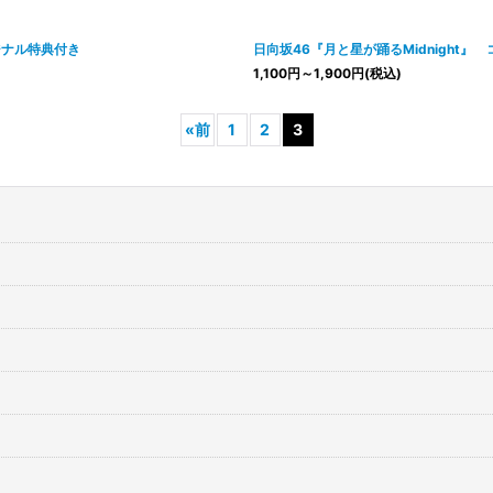
リジナル特典付き
日向坂46『月と星が踊るMidnight
1,100
円
～1,900
円
(税込)
«
前
1
2
3